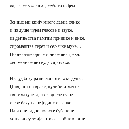
кад га се ужелим у себи га нађем.
Зенице ми крију многе давне слике
и из душе чујем гласове и звуке,
из детињства памтим придике и вике,
сиромаштва терет и сељачке муке…
Но не беше бриге и не беше страха,
око мене беше свуда сиромаха.
И свуд беху разне животињске душе;
Џивџани и свраке, кучићи и мачке,
сви имаху очи, изгладнеле гуше
и све беху наше једине играчке.
Па и оне гадне пољске бубачине
уствари су змије што се злобним чине.