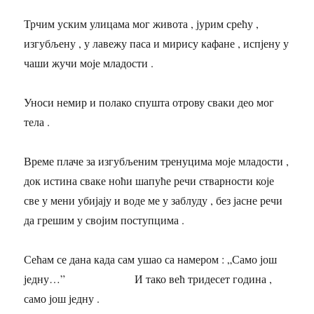
Живота
Трифуновић
Трчим уским улицама мог живота , јурим срећу ,
и
изгубљену , у лавежу паса и мирису кафане , испјену у
Љубодраг
Обрадовић
чаши жучи моје младости .
Уноси немир и полако спушта отрову сваки део мог
тела .
Време плаче за изгубљеним тренуцима моје младости ,
док истина сваке ноћи шапуће речи стварности које
све у мени убијају и воде ме у заблуду , без јасне речи
да грешим у својим поступцима .
Сећам се дана када сам ушао са намером : „Само још
једну…” И тако већ тридесет година ,
само још једну .