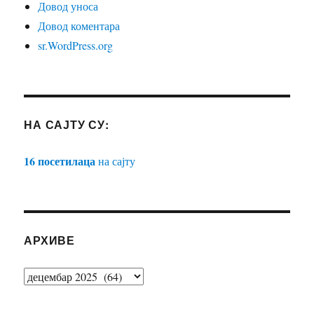
Довод уноса
Довод коментара
sr.WordPress.org
НА САЈТУ СУ:
16 посетилаца
на сајту
АРХИВЕ
АРХИВЕ