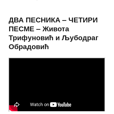
ЗАЈЕДНО
–
Андреја
ДВА ПЕСНИКА – ЧЕТИРИ
Ђ.
Врањеш.
ПЕСМЕ – Живота
Трифуновић и Љубодраг
Обрадовић