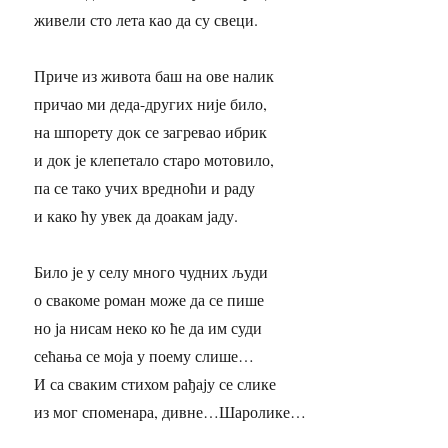
живели сто лета као да су свеци.
Приче из живота баш на ове налик
причао ми деда-других није било,
на шпорету док се загревао ибрик
и док је клепетало старо мотовило,
па се тако учих вредноћи и раду
и како ћу увек да доакам јаду.
Било је у селу много чудних људи
о свакоме роман може да се пише
но ја нисам неко ко ће да им суди
сећања се моја у поему слише…
И са сваким стихом рађају се слике
из мог споменара, дивне…Шаролике…