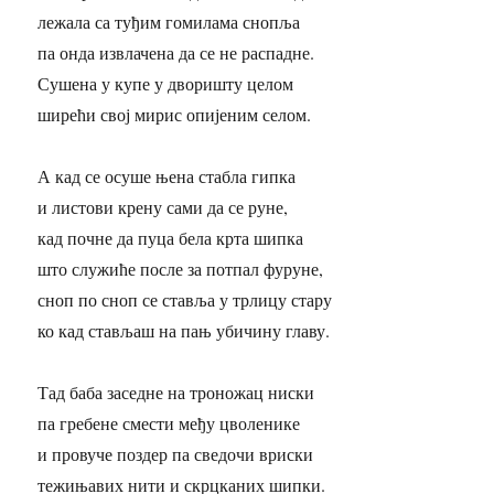
лежала са туђим гомилама снопља
па онда извлачена да се не распадне.
Сушена у купе у дворишту целом
ширећи свој мирис опијеним селом.
А кад се осуше њена стабла гипка
и листови крену сами да се руне,
кад почне да пуца бела крта шипка
што служиће после за потпал фуруне,
сноп по сноп се ставља у трлицу стару
ко кад стављаш на пањ убичину главу.
Тад баба заседне на троножац ниски
па гребене смести међу цволенике
и провуче поздер па сведочи вриски
тежињавих нити и скрцканих шипки.