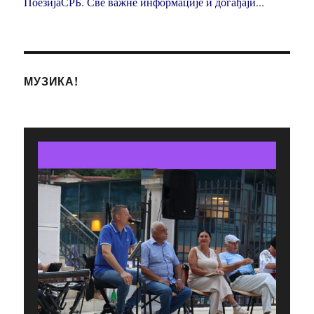
ПоезијаСРБ. Све важне информације и догађаји...
МУЗИКА!