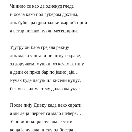
Чинило се као да однекуд гледа
и осећа како под губером дрхтим,
док бубњара црна задњи жарчић црпи
а ветар полако пукли месец крпи.
Ујутру би баба грејала ракију
док мајка у штали не помузе краве,
за доручком, мушки, уз качамак пију
а деци се пржи бар по једно јаје…
Ручак буде пасуљ ил кисели купус,
без меса, ал маст му додавала укус.
После пију Дивку када неко сврати
а ми деца шербет са мало шећера…
У новини коцке чувала је мати
ко да је чувала ниску од бисера…