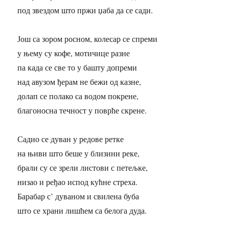
под звездом што пржи џаба да се сади.
Још са зором росном, колесар се спреми
у њему су кофе, мотичице разне
па када се све то у башту допреми
над авузом ђерам не бежи од казне,
долап се полако са водом покрене,
благоносна течност у поврће скрене.
Садио се дуван у редове ретке
на њиви што беше у близини реке,
брали су се зрели листови с петељке,
низао и ређао испод кућне стреха.
Барабар с’ дуваном и свилена буба
што се храни лишћем са белога дуда.