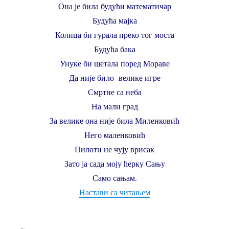
Она је била будући математичар
Будућа мајка
Колица би гурала преко тог моста
Будућа бака
Унуке би шетала поред Мораве
Да није било велике игре
Смртне са неба
На мали град
За велике она није била Миленковић
Него маленковић
Пилоти не чују врисак
Зато ја сада моју ћерку Сању
Само сањам.
“Сања која се сања –
Настави са читањем