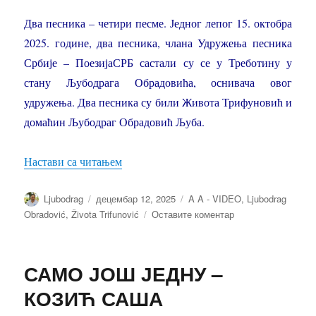
Два песника – четири песме. Једног лепог 15. октобра
2025. године, два песника, члана Удружења песника
Србије – ПоезијаСРБ састали су се у Треботину у
стану Љубодрага Обрадовића, оснивача овог
удружења. Два песника су били Живота Трифуновић и
домаћин Љубодраг Обрадовић Љуба.
“ДВА ПЕСНИКА – ЧЕТИРИ ПЕСМЕ – Ж
Настави са читањем
Аутор
Објављено
Категорије
Ljubodrag
децембар 12, 2025
A A - VIDEO
,
Ljubodrag
на
Obradović
,
Života Trifunović
Оставите коментар
ДВА
ПЕСНИКА
–
САМО ЈОШ ЈЕДНУ –
ЧЕТИРИ
ПЕСМЕ
КОЗИЋ САША
–