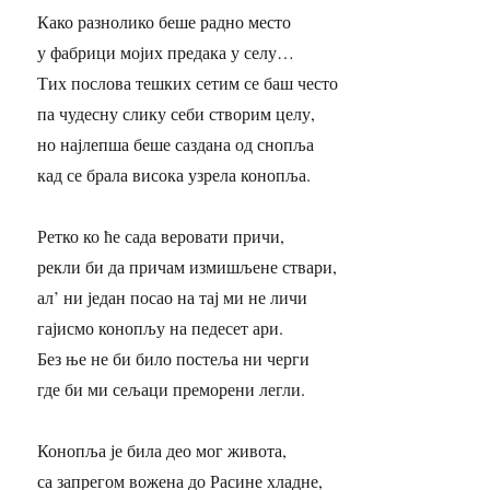
Како разнолико беше радно место
у фабрици мојих предака у селу…
Тих послова тешких сетим се баш често
па чудесну слику себи створим целу,
но најлепша беше саздана од снопља
кад се брала висока узрела конопља.
Ретко ко ће сада веровати причи,
рекли би да причам измишљене ствари,
ал’ ни један посао на тај ми не личи
гајисмо конопљу на педесет ари.
Без ње не би било постеља ни черги
где би ми сељаци преморени легли.
Конопља је била део мог живота,
са запрегом вожена до Расине хладне,