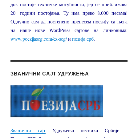
док постоје техничке могућности, јер се приближава
20. години постојања. Ту има преко 8.000 песама!
Одлучио сам да постепено пренесем поезију са њега
на наше нове WordPress сајтове на линковима:
www.poezijascg.com/ex-scg/
и
позија.срб
.
ЗВАНИЧНИ САЈТ УДРУЖЕЊА
Званични сајт
Удружења песника Србије -