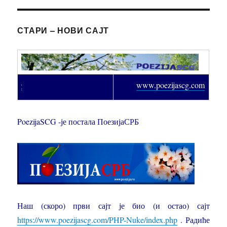
СТАРИ – НОВИ САЈТ
PoezijaSCG/ex-scg
www.poezijascg.com
PoezijaSCG -је постала ПоезијаСРБ
Наш (скоро) први сајт је био (и остао) сајт
https://www.poezijascg.com/PHP-Nuke/index.php
. Радиће