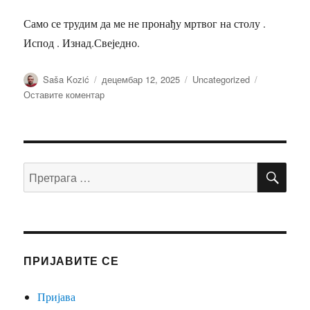
Само се трудим да ме не пронађу мртвог на столу .
Испод . Изнад.Свеједно.
Аутор
Објављено
Категорије
Saša Kozić
децембар 12, 2025
Uncategorized
на
Оставите коментар
САМО
ЈОШ
ЈЕДНУ
–
ПР
КОЗИЋ
Претрага
САША
за:
ПРИЈАВИТЕ СЕ
Пријава