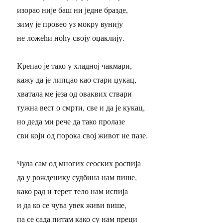
изорао није баш ни једне бразде,
зиму је провео уз мокру вунију
не ложећи ноћу своју оџаклију.
Крепао је тако у хладној чакмари,
кажу да је липцао као стари џукац,
хватала ме језа од оваквих ствари
тужна вест о смрти, све и да је кукац,
но деда ми рече да тако пролазе
сви који од порока свој живот не пазе.
Чула сам од многих сеоских роспија
да у рожденику судбина нам пише,
како рад и терет тело нам испија
и да ко се чува увек живи више,
па се сада питам како су нам преци