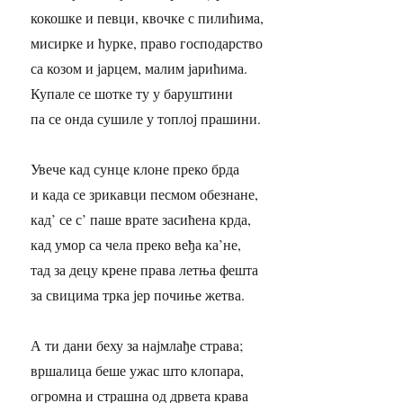
кокошке и певци, квочке с пилићима,
мисирке и ћурке, право господарство
са козом и јарцем, малим јарићима.
Купале се шотке ту у баруштини
па се онда сушиле у топлој прашини.
Увече кад сунце клоне преко брда
и када се зрикавци песмом обезнане,
кад’ се с’ паше врате засићена крда,
кад умор са чела преко веђа ка’не,
тад за децу крене права летња фешта
за свицима трка јер почиње жетва.
А ти дани беху за најмлађе страва;
вршалица беше ужас што клопара,
огромна и страшна од дрвета крава