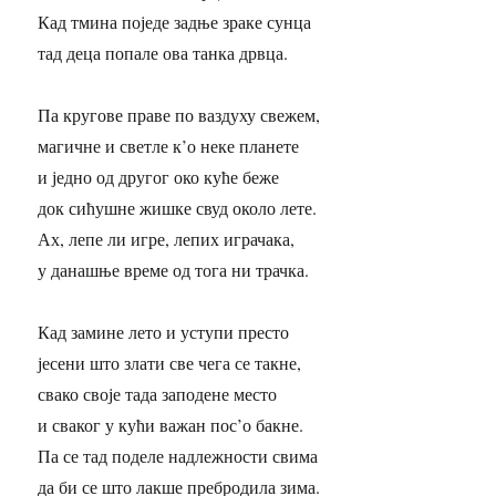
Кад тмина поједе задње зраке сунца
тад деца попале ова танка дрвца.
Па кругове праве по ваздуху свежем,
магичне и светле к’о неке планете
и једно од другог око куће беже
док сићушне жишке свуд около лете.
Ах, лепе ли игре, лепих играчака,
у данашње време од тога ни трачка.
Кад замине лето и уступи престо
јесени што злати све чега се такне,
свако своје тада заподене место
и сваког у кући важан пос’о бакне.
Па се тад поделе надлежности свима
да би се што лакше пребродила зима.