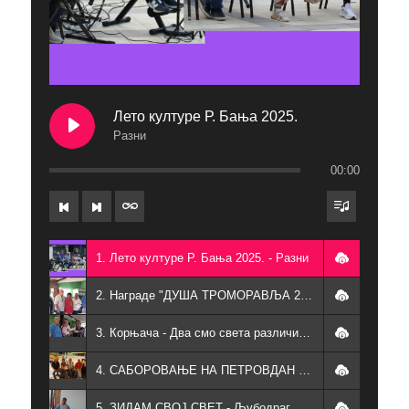
Лето културе Р. Бања 2025.
Разни
00:00
1. Лето културе Р. Бања 2025. - Разни
2. Награде "ДУША ТРОМОРАВЉА 2025" - Ђука, Кети, Бора, Љуба, Живорад, Љубиша, Којица
3. Корњача - Два смо света различита - Љубодраг Обрадовић, Љубиша Боровац, Мирослав Маринковић Којица
4. САБОРОВАЊЕ НА ПЕТРОВДАН - Разни песници, певачи и свирачи
5. ЗИДАМ СВОЈ СВЕТ - Љубодраг Обрадовић