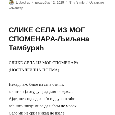
Аутор
Објављено
Категорије
Ljubodrag
децембар 12, 2025
Nina Simić
Оставите
на
коментар
Сања
која
се
СЛИКЕ СЕЛА ИЗ МОГ
сања
–
СПОМЕНАРА-Љиљана
Нина
Тамбурић
Симић
СЛИКЕ СЕЛА ИЗ МОГ СПОМЕНАРА
(НОСТАЛГИЧНА ПОЕМА)
Некад лако беше из села отићи,
ко што и ја отуд у град давно одох…
Ајде, што тад одох, к’о и други птићи,
већ што нигде мира да нађем не могох…
Село ми из срца никад не изађе,