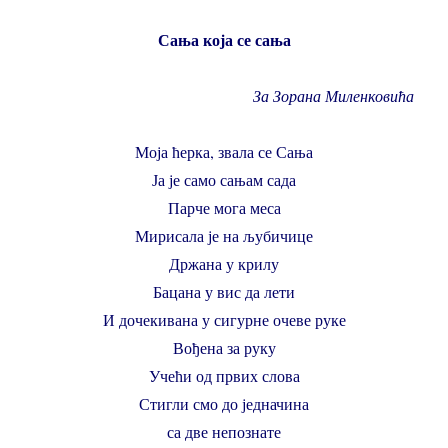
Сања која се сања
За Зорана Миленковића
Моја ћерка, звала се Сања
Ја је само сањам сада
Парче мога меса
Мирисала је на љубичице
Држана у крилу
Бацана у вис да лети
И дочекивана у сигурне очеве руке
Вођена за руку
Учећи од првих слова
Стигли смо до једначина
са две непознате