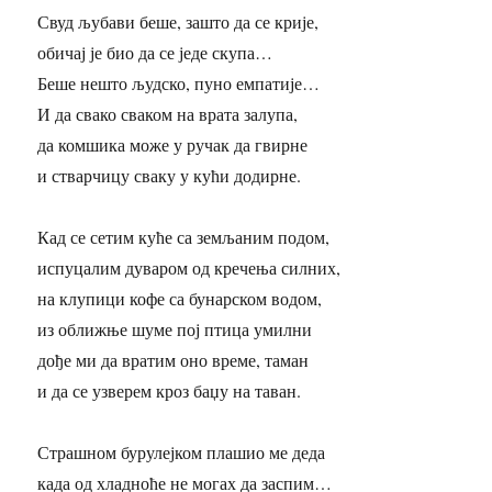
Свуд љубави беше, зашто да се крије,
обичај је био да се једе скупа…
Беше нешто људско, пуно емпатије…
И да свако сваком на врата залупа,
да комшика може у ручак да гвирне
и стварчицу сваку у кући додирне.
Кад се сетим куће са земљаним подом,
испуцалим дуваром од кречења силних,
на клупици кофе са бунарском водом,
из оближње шуме пој птица умилни
дође ми да вратим оно време, таман
и да се узверем кроз баџу на таван.
Страшном бурулејком плашио ме деда
када од хладноће не могах да заспим…