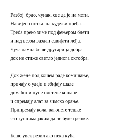
Разбој, брдо, чунак, све да је на мети.
Навијена потка, на кудељи пређа…
Треба преко зиме под фењером бдети
и над везом ваздан савијати леђа.
Чуча лампа беше другарица добра
док не стиже светло једнога октобра.
Док жене под кошем раде комишање,
причају о удаји и збијају шале
домаћини пуне плетене кошаре
и спремају алат за зимско орање.
Припремају кола, вагонете тешке
са ступцима јаким да не буде грешке.
Беше увек резил ако нека кућа