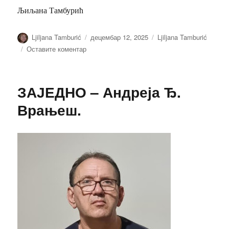
Љиљана Тамбурић
Аутор
Објављено
Категорије
Ljiljana Tamburić
децембар 12, 2025
Ljiljana Tamburić
на
Оставите коментар
СЛИКЕ
СЕЛА
ИЗ
ЗАЈЕДНО – Андреја Ђ.
МОГ
СПОМЕНАРА-
Врањеш.
Љиљана
Тамбурић