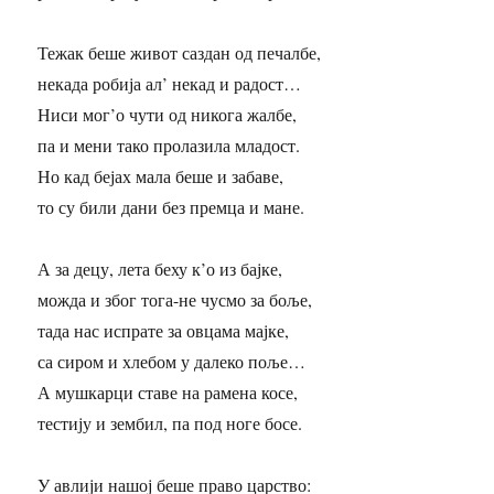
Тежак беше живот саздан од печалбе,
некада робија ал’ некад и радост…
Ниси мог’о чути од никога жалбе,
па и мени тако пролазила младост.
Но кад бејах мала беше и забаве,
то су били дани без премца и мане.
А за децу, лета беху к’о из бајке,
можда и због тога-не чусмо за боље,
тада нас испрате за овцама мајке,
са сиром и хлебом у далеко поље…
А мушкарци ставе на рамена косе,
тестију и зембил, па под ноге босе.
У авлији нашој беше право царство: