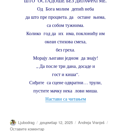
ШТО ОСТАДОШЕ БЕЗ ДИЈАФРАГМЕ.
Од Бога молим депић неба
да што пре процвета. да остане њима,
са собом тужнима.
Колико год да их има, поклонићу им
океан стихова смеха,
без греха.
Морају љигави једном да знају!
„ Да после три дана, досаде и
гост и киша“.
Сиђите са сцене одвратни… трули,
пустите мачку нека лови миша.
“ЗАЈЕДНО – Андреја 
Настави са читањем
Аутор
Објављено
Категорије
Ljubodrag
децембар 12, 2025
Andreja Vranješ
на
Оставите коментар