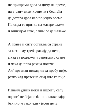
не припреми дрва за цичу на време,
па у рану зиму крене пут беспућа
да дотера дрва бар по једно бреме.
Па онда те притке на магаре слаже
и бичкијом сече, с чим ће да налаже.
А грање и ситу оставља са стране
за казан му треба ракију да пече,
а кад га подложи у заветрину стане
и чека да прва ракија потече…
Ал’ првенац никад ни за пробу није,
ретко кад претекне онај што га пије.
Изванљудник неки и шерет у селу
од ког’ не бејаше баш никакве вајде
банчио је тако једну јесен целу,