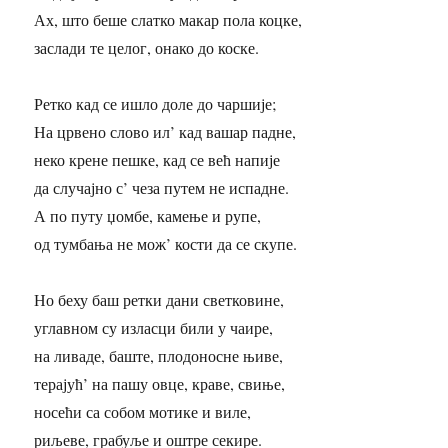
Ах, што беше слатко макар пола коцке,
заслади те целог, онако до коске.
Ретко кад се ишло доле до чаршије;
На црвено слово ил’ кад вашар падне,
неко крене пешке, кад се већ напије
да случајно с’ чеза путем не испадне.
А по путу џомбе, камење и рупе,
од тумбања не мож’ кости да се скупе.
Но беху баш ретки дани светковине,
углавном су изласци били у чаире,
на ливаде, баште, плодоносне њиве,
терајућ’ на пашу овце, краве, свиње,
носећи са собом мотике и виле,
риљеве, грабуље и оштре секире.