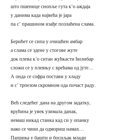
што пшенице снопље гута к’о аждаја
у данима када највећа је јара
па с’ прашином изађе позлаћена слама.
Берићет се сипа у очишћен амбар
а слама се здене у стогове жуте
док плева к’о ситан жућкасти ћилибар
сложи се у плевњу с врећама од јуте…
А онда се софра постави у хладу
и с’ трпезом скромном ода почаст раду.
Већ следећег дана на другом задатку,
врућина је увек узимала данак,
немаш никад станка кад си у опанку
иако се чини да одмориш намах…
Паприка у башти и босиљак млади