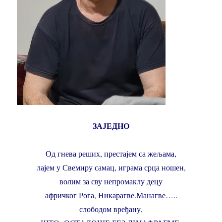
ЗАЈЕДНО
Од гнева реших, престајем са жељама,
лајем у Свемиру самац, играма срца ношен,
волим за сву непромаклу децу
афричког Рога, Никарагве.Манагве…..
слободом вређану,