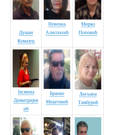
60. И САД МЕ ПО ТЕБИ ПОЗНАЈУ - Милан Милетић Милке
61. ЛАЖУ МЕ - Милан Милетић Милке
Невенка
Мирко
Душан
Алиспахић
Поповић
62. САЊАМ - Милан Милетић Милке
Комазец
63. У ТЕБЕ САМ ЗАЉУБЉЕН - Милан Милетић Милке
64. ЕЈ ДРАГИ, ДРАГИ... - Сандра Петровић
65. КОСОВО И МЕТОХИЈА - Љубодраг Обрадовић - Лидија Ужаревић
66. Раде Кошанин - Фрула
Jасмина
Бранко
Љиљана
67. ОСТАЛА СИ УВЕК ИСТА - Бранислав Бранко Симић
Димитријев
Мијатовић
Тамбурић
68. СОЊА - Мирослав Мића Живановић
ић
69. МИТО БЕКРИЈО - Сандра Миладиновић
70. НЕ КУНИ МЕ, НЕ РУЖИ МЕ МАЈКО - Драган Живановић