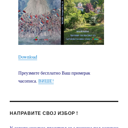
Download
Преузмите бесплатно Ваш примерак
часописа
.
ВИШЕ!
НАПРАВИТЕ СВОЈ ИЗБОР !
У оквиру циклуса представљања песника под називом