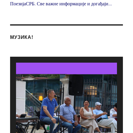
ПоезијаСРБ. Све важне информације и догађаји...
МУЗИКА!