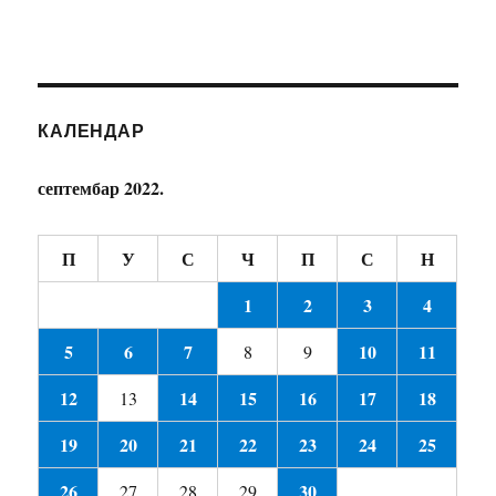
125. МИ ТИ СЕ КУНЕМО - Драган Тодосијевић
126. ДА ЛИ ЗНАШ ДА ТЕ ВОЛИМ - Бранко Симић
127. ПОДСЈЕТИ МЕ - Милан Милетић и Бранко Симић
КАЛЕНДАР
128. ДОЂИ ДРАГИ ВЕЧЕРАС НА ПРЕЛО - Александра Костић
129. МОЈ БЕХАРЕ, КО ЛИ МИ ТЕ БЕРЕ - Александра Костић
септембар 2022.
130. Под гором, Отишли су, Жубор вода, Крај Мораве, Српкиња - Јована, Љуба, Кристина, Илија, Гана
П
У
С
Ч
П
С
Н
131. ЖЕНА ДРУГА МОГ - Мирослав Мића Живановић
1
2
3
4
132. МИЉАЦКА - Мирослав Мића Живановић
5
6
7
10
11
8
9
133. БЛАГО МЕНИ... - ЖИВЕЛА СРБИЈА... уз пратњу Вулета Радмановца - Драган Миљковић и Радомир Јовановић
12
14
15
16
17
18
13
134. МАРА ИМА - Драган Миљковић - Вуле Радмановац и Зоран Милосављевић
19
20
21
22
23
24
25
135. БАТО - Тијана Радојевић
26
30
27
28
29