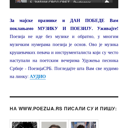
5. ЗИДАМ СВОЈ СВЕТ - Љубодраг Обрадовић
6. Остала си увек иста, Ове ноћи једна жена... , А ја лудујем - Љубиша Боровац и Дејан Живковић
За мајске празнике и ДАН ПОБЕДЕ Вам
7. СВИ СУ МЕ РОДИЛИ - Милосав Ђукић Ђука и Магдалена Ђукић на виолини
поклањамо МУЗИКУ И ПОЕЗИЈУ. Уживајте!
Поезија не иде без музике и обратно, у многим
8. Мини концерт за Ђуку - Магдалена и Иван Ђукић и Дејан Стојановић
музичким нумерама поезија је основ. Ово је музика
9. НЕМАМ - Љубодраг Обрадовић
крушевачких певача и инструменталиста који су често
наступали на поетским вечерима Удужења песника
10. Три песме - Љубиша Боровац и Дејан
Србије - ПоезијаСРБ. Погледајте шта Вам све нудимо
11. ПУКНИ ЗОРО - Мирослав Маринковић Којица
АУДИО
на линку:
12. ЈА ВАМА ПЕВАМ - Љубодраг Обрадовић текст - Компоновао и пева Миле Ђурић
13. ЧИЗМА ЗА СНОВЕ - Аријана Хинић - Емина - Синоћ кад сам - Миа и Ина Хинић
НА WWW.POEZIJA.RS ПИСАЛИ СУ И ПИШУ:
14. За једну ноћ - Једне ноћи у децембру - Љубиша Боровац и Младен Газибарић
15. ПОДМОСКОВСКЕ ВЕЧЕРИ - Павле Панин