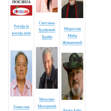
ПОЕЗИЈА
27. КОЛИКО - Љубодраг Обрадовић текст - Бранислав Бранко Симић - компоновао и пева
28. ЦИГАНИН САМ ЈА - Мирослав Мића Живановић
Светлана
29. У кафанче код славног Мију кафеџију - Текст Љубодраг Обрадовић - Блузери оф Треботин
Poezija.in
Мирослав
Ђурђевић
poezija.in/in
30. ТЕШКО МИ ЈЕ ЗАБОРАВИТ ТЕБЕ - Драгиша Перчевић
Мића
Ђурђа
Живановић
31. ТИ И ЈА - Раде Џинић
32. УСПОМЕНЕ - Мирослав Мића Живановић
33. ЧУВАМ ТЕ - Сандра Петровић
34. ТАМО ДАЛЕКО - Мирослав Мића Живановић
35. ЗАЈДИ, ЗАЈДИ - Драгиша Перчевић
36. ЊЕНА ЈЕ КОСА БИЛА - Љубодраг Обрадовић - Ксенија Алексић
Миљојко
37. ДВЕ КРВАВЕ РУЖЕ - Драгиша Перчевић
Милојевић
Томислав
Ратко Баћо