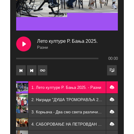
Лето културе Р. Бања 2025.
Разни
00:00
1. Лето културе Р. Бања 2025. - Разни
2. Награде "ДУША ТРОМОРАВЉА 2025" - Ђука, Кети, Бора, Љуба, Живорад, Љубиша, Којица
3. Корњача - Два смо света различита - Љубодраг Обрадовић, Љубиша Боровац, Мирослав Маринковић Којица
4. САБОРОВАЊЕ НА ПЕТРОВДАН - Разни песници, певачи и свирачи