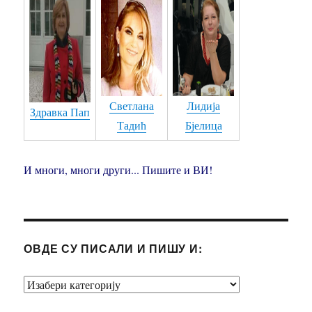
93. КОНДОРОВ ЛЕТ - Раде Кошанин
94. КОЛО - Фрулаши Адам Милутиновић
95. СТАЗЕ МОГ ДЕТИЊСТВА - Бранко Симић & Бранко Рајковић
Светлана
Лидија
96. ЦЕСАРИЦА - Бранко Симић & Бранко Рајковић
Здравка Пап
Тадић
Бјелица
97. Инструментал - Бранко Симић
98. ЛИПА & КАД КОНДОР ЛЕТИ - Љубодраг Обрадовић & Раде Кошанин
И многи, многи други... Пишите и ВИ!
99. БОЛУЈЕМ ЈА - ШТА ЈЕ БИЛО, БИЛО ЈЕ - Радмила Бајић
100. ПУСТИТЕ МЕ... - СЛИКУ ТВОЈУ ЉУБИМ - Мирослав Мића Живановић
ОВДЕ СУ ПИСАЛИ И ПИШУ И:
101. ЉУБАВ МИ СРЦЕ МОРИ, ОЧИ МОЈЕ..., СРНА - Радмила Бајић
102. ТИ БИ ХТЕЛА ПЕСМОМ ДА ТИ КАЖЕМ - Радмила Бајић и оркестар Душана Дуце Пејчића
ОВДЕ
СУ
103. АЈ ПО ГРАДИНИ МЕСЕЧИНА - Радмила Бајић и оркестар Душана Дуце Пејчића