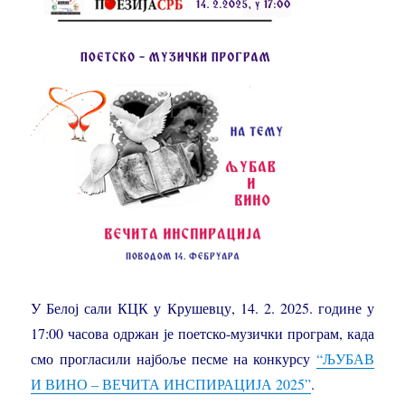
115. СИНИ ЈАРКО СУНЦЕ СА КОСОВА - Јована Обрадовић
116. ЉУБАВ МИ СРЦЕ МОРИ - Мирослав Мића Живановић
117. ЈУТРОС МИ ЈЕ РУЖА ПРОЦВЕТАЛА - Радмила Рада Бајић
118. НЕСТВАРНО СИ ЛЕПА - Милан Милетић Милке
119. ЈА ЗНАМ - Сандра Миладиновић
120. ДОБРО ЈЕ БИТИ ДОБАР - Љубодраг Обрадовић
121. КРАЈ ПОТОКА БИСТРЕ ВОДЕ - Милан Милетић Милке
122. САЊАМ - Мирослав Мића Живановић
У Белој сали КЦК у Крушевцу, 14. 2. 2025. године у
17:00 часова одржан је поетско-музички програм, када
123. СРОДНЕ ДУШЕ - Бора Благојевић - Далибор Ђокић
смо прогласили најбоље песме на конкурсу
“ЉУБАВ
124. ЗАПЕВАЛА СОЈКА ПТИЦА - Сандра Миладиновић уз пратњу Милана Милетића
И ВИНО – ВЕЧИТА ИНСПИРАЦИЈА 2025”
.