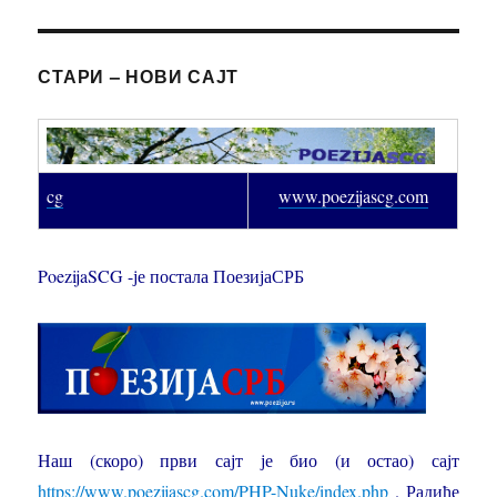
СТАРИ – НОВИ САЈТ
PoezijaSCG/ex-scg
www.poezijascg.com
PoezijaSCG -је постала ПоезијаСРБ
Наш (скоро) први сајт је био (и остао) сајт
https://www.poezijascg.com/PHP-Nuke/index.php
. Радиће