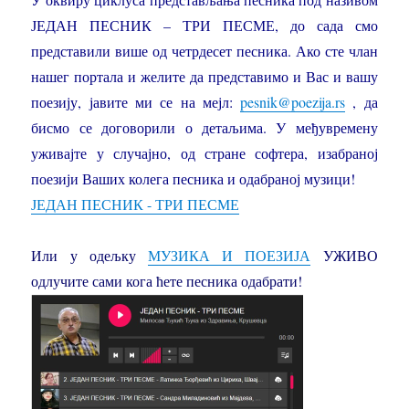
ЈЕДАН ПЕСНИК – ТРИ ПЕСМЕ, до сада смо
представили више од четрдесет песника. Ако сте члан
нашег портала и желите да представимо и Вас и вашу
поезију, јавите ми се на мејл:
pesnik@poezija.rs
, да
бисмо се договорили о детаљима. У међувремену
уживајте у случајно, од стране софтера, изабраној
поезији Ваших колега песника и одабраној музици!
ЈЕДАН ПЕСНИК - ТРИ ПЕСМЕ
Или у одељку
МУЗИКА И ПОЕЗИЈА
УЖИВО
одлучите сами кога ћете песника одабрати!