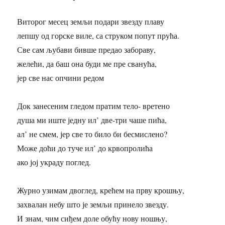
Виторог месец земљи подари звезду плаву
лепшу од горске виле, са струком попут прућа.
Све сам љубави бивше предао забораву,
желећи, да баш она буди ме пре сванућа,
јер све нас опчини редом
Док занесеним гледом пратим тело- вретено
душа ми иште једну ил’ две-три чаше пића,
ал’ не смем, јер све то било би бесмислено?
Може доћи до туче ил’ до крвопролића
ако јој украду поглед.
Журно узимам двоглед, крећем на прву крошњу,
захвалан небу што је земљи принело звезду.
И знам, чим сиђем доле обућу нову ношњу,