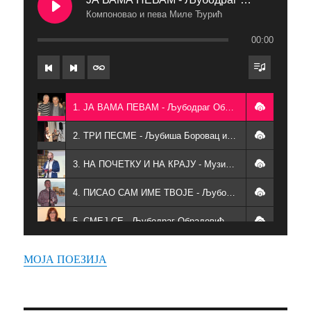
Компоновао и пева Миле Ђурић
00:00
1. ЈА ВАМА ПЕВАМ - Љубодраг Обрадовић текст - Компоновао и пева Миле Ђурић
2. ТРИ ПЕСМЕ - Љубиша Боровац и Дејан Живковић
3. НА ПОЧЕТКУ И НА КРАЈУ - Музика БАХ - Љубодраг Обрадовић
4. ПИСАО САМ ИМЕ ТВОЈЕ - Љубодраг Обрадовић - Миодраг Динуловић
5. СМЕЈ СЕ - Љубодраг Обрадовић - Лидија Ужаревић
6. ПОЕЗИЈА - Љубодраг Обрадовић
МОЈА ПОЕЗИЈА
7. ЗВУК ВИОЛИНЕ - Љубодраг Обрадовић - Младен Обрадовић,пратња на гитари
8. ЈА БИХ ТЕБЕ - Љубодраг Обрадовић