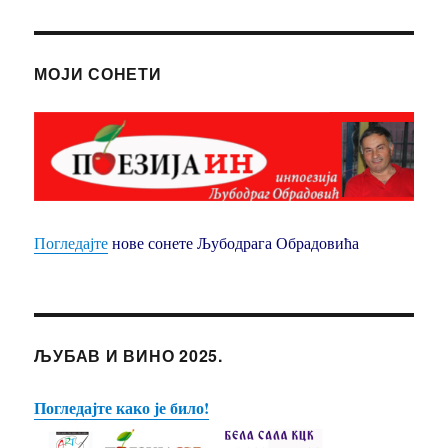
ПИСАЛИ
104. БОЛИ, БОЛИ - Радмила Бајић
И
ПИШУ
МОЈИ СОНЕТИ
105. СЕДИМ У ЈЕДНОМ ПАРИСКОМ ЛОКАЛУ - Радмила Бајић
И:
106. ИЗВОР ВОДА ЛАДНА - Кристина Дамјановић
107. БЕЛА ВИЛО - Сања Ивановић
108. РАСТИ РАСТИ МОЈ ЗЕЛЕНИ БОРЕ - Кристина Дамјановић
Погледајте
нове сонете Љубодрага Обрадовића
109. ГУГУТКА ГУКА ВО ОСОЈЕ - Сања Ивановић
110. ИНСТРУМЕНТАЛ - Момчило Накић и Драган Живановић
111. ТИ БИ ХТЕЛА - КАФУ МИ ДРАГА ИСПЕЦИ - Драгица Калас
ЉУБАВ И ВИНО 2025.
112. КАД ЈА ПОЂОХ НА БЕМБАШУ - Драгица Калас
Погледајте како је било!
113. ЈА САМ МАЛА ГАРАВА - ЕВО БАНКЕ - Драгица Калас
114. ЗЛАТНИ ДУКАТ - О СОЛЕ МИО - У ЛИЈЕПОМ СТАРОМ ГРАДУ ВИШЕГРАДУ - Драгица Калас