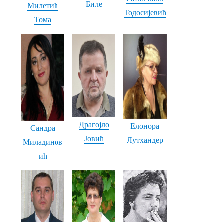
Биле
Милетић
38. ДОПУСТИТЕ - Љубодраг Обрадовић - Лидија Ужаревић
Тодосијевић
Тома
39. ЈЕЛЕК РАСКОПЧАН - Драгиша Перчевић
40. КРУГОВИ - Љубодраг Обрадовић
41. ИМА ДАНА - Драгиша Перчевић
42. ЈЕЛЕК ОТКОПЧАН - Сандра Миладиновић
43. ЗБОГ ЈЕДНЕ ДИВНЕ ЦРНЕ ЖЕНЕ - Бранислав Бранко Симић
Драгојло
Елонора
Сандра
44. СЕДИМ У ЈЕДНОМ ПАРИСКОМ ЛОКАЛУ - Сандра Миладиновић
Јовић
Лутхандер
Миладинов
45. ДА ТЕ ВОЛИМ - Сандра Петровић
ић
46. ЈОЈ ШТО ТЕ ВОЛИМ - Блузери оф Треботин
47. ЈОВАНО - Сандра Миладиновић - У претњи Владислава Кованџића
48. Милан Милетић Милке 3 песме - ПЛАВУША... ПИЈЕМ... ТУГА...