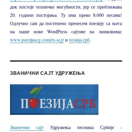
док постоје техничке могућности, јер се приближава
20. години постојања. Ту има преко 8.000 песама!
Одлучио сам да постепено пренесем поезију са њега
на наше нове WordPress сајтове на линковима:
www.poezijascg.com/ex-scg/
и
позија.срб
.
ЗВАНИЧНИ САЈТ УДРУЖЕЊА
Званични сајт
Удружења песника Србије -