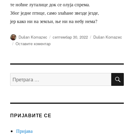
те ноћне луталице док се олуја спрема.
Због једне птице, само злаћане звезде језде,
јер како ни на земљи, ње ни на небу нема?
Аутор
Објављено
Категорије
Dušan Komazec
септембар 30, 2022
Dušan Komazec
на
Оставите коментар
ПЛАВА
ЗВЕЗДА
—
Душан
ПР
комазец
Претрага
за:
ПРИЈАВИТЕ СЕ
Пријава