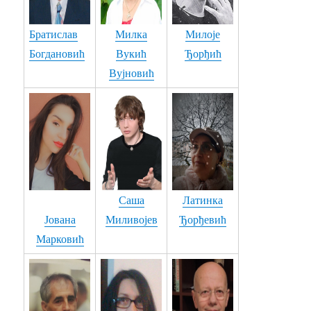
49. О МЛАДОСТИ - Мирослав Мића Живановић
Братислав
Милка
Милоје
50. МОЈА МАЛА НЕМА МАНЕ - Градимир Карајовић & Градски тамбурашки оркестар Крушевац
Богдановић
Вукић
Ђорђић
Вујновић
51. СРОДНЕ ДУШЕ - Зоран Илић - Zoranidis Iljič Ilke
52. ЗАПЕВАЛА СОЈКА ПТИЦА - Сандра Миладиновић
53. О МЛАДОСТИ - Мирослав Мића Живановић
54. КАД МИ ДОЂЕШ ТИ - Иван Ђука Ђукић
55. МАГДАЛЕНА - Иван Ђука Ђукић
Саша
Латинка
56. НИЈЕ ХТЈЕЛА - Иван Ђука Ђукић
Јована
Миливојев
Ђорђевић
Марковић
57. ИМАМ ЈЕДНУ ЖЕЉУ - Миљко Бркић текст - Пева Радослав Стојановић - БЛУЗЕРИ оф ТРЕБОТИН
58. ПЛАЧЕ МИЛИСАВ - Љубодраг Обрадовић текст - Пева Миљко Бркић - БЛУЗЕРИ оф ТРЕБОТИН
59. ЗЛАТНИ ДАН - Сандра Миладиновић