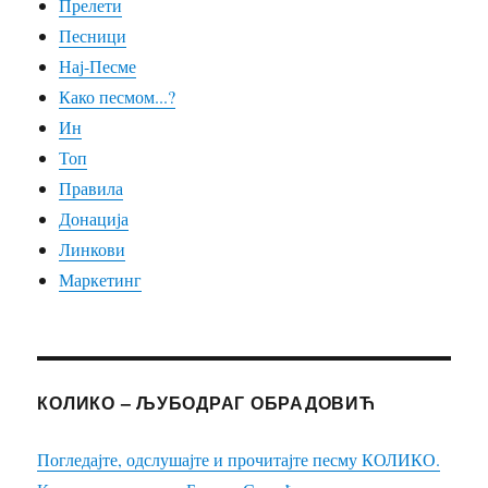
Прелети
Песници
Нај-Песме
Како песмом...?
Ин
Топ
Правила
Донација
Линкови
Маркетинг
КОЛИКО – ЉУБОДРАГ ОБРАДОВИЋ
Погледајте, одслушајте и прочитајте песму КОЛИКО.