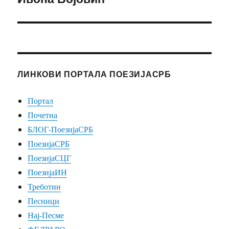
ЛИНКОВИ ПОРТАЛА ПОЕЗИЈАСРБ
Портал
Почетна
БЛОГ-ПоезијаСРБ
ПоезијаСРБ
ПоезијаСЦГ
ПоезијаИН
Треботин
Песници
Нај-Песме