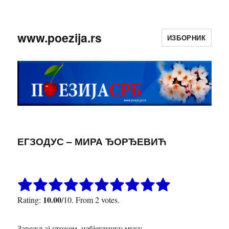
www.poezija.rs
ИЗБОРНИК
ЕГЗОДУС – МИРА ЂОРЂЕВИЋ
10.00
Rating:
/10. From 2 votes.
Завежљај стежем, избјегличку муку