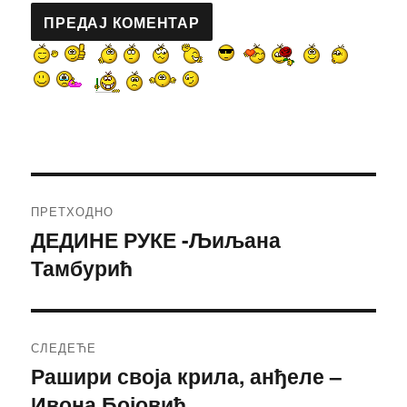
Кретање
ПРЕТХОДНО
чланка
ДЕДИНЕ РУКЕ -Љиљана
Претходни
Тамбурић
чланак:
СЛЕДЕЋЕ
Рашири своја крила, анђеле –
Следећи
Ивона Бојовић
чланак: