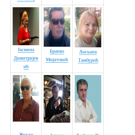
63. У ТЕБЕ САМ ЗАЉУБЉЕН - Милан Милетић Милке
64. ЕЈ ДРАГИ, ДРАГИ... - Сандра Петровић
65. КОСОВО И МЕТОХИЈА - Љубодраг Обрадовић - Лидија Ужаревић
66. Раде Кошанин - Фрула
Jасмина
Бранко
Љиљана
67. ОСТАЛА СИ УВЕК ИСТА - Бранислав Бранко Симић
Димитријев
Мијатовић
Тамбурић
68. СОЊА - Мирослав Мића Живановић
ић
69. МИТО БЕКРИЈО - Сандра Миладиновић
70. НЕ КУНИ МЕ, НЕ РУЖИ МЕ МАЈКО - Драган Живановић
71. МЕНЕ ЈЕ УЧИЛО ВРЕМЕ - Драган Живановић
72. ОБЛАК - Владица Радојевић
73. ДЕВОЈКА ИЗ МОГА КРАЈА - Владица Радојевић
Жељко