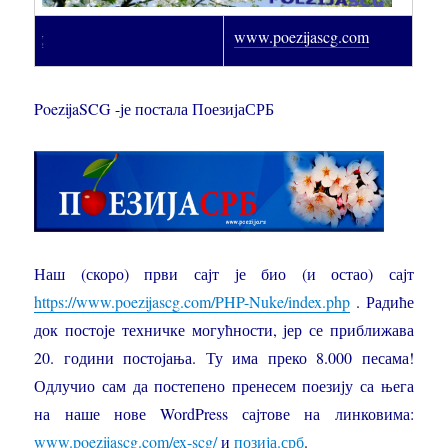
PoezijaSCG/ex-scg
www.poezijascg.com
PoezijaSCG -је постала ПоезијаСРБ
Наш (скоро) први сајт је био (и остао) сајт
https://www.poezijascg.com/PHP-Nuke/index.php
. Радиће
док постоје техничке могућности, јер се приближава
20. години постојања. Ту има преко 8.000 песама!
Одлучио сам да постепено пренесем поезију са њега
на наше нове WordPress сајтове на линковима:
www.poezijascg.com/ex-scg/
и
позија.срб
.