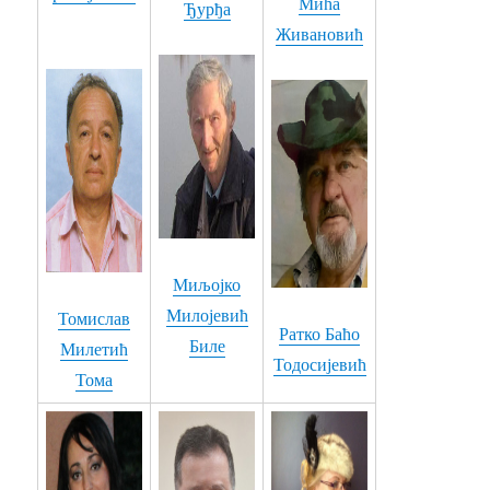
Мића
Ђурђа
Живановић
31. ТИ И ЈА - Раде Џинић
32. УСПОМЕНЕ - Мирослав Мића Живановић
33. ЧУВАМ ТЕ - Сандра Петровић
34. ТАМО ДАЛЕКО - Мирослав Мића Живановић
35. ЗАЈДИ, ЗАЈДИ - Драгиша Перчевић
36. ЊЕНА ЈЕ КОСА БИЛА - Љубодраг Обрадовић - Ксенија Алексић
Миљојко
37. ДВЕ КРВАВЕ РУЖЕ - Драгиша Перчевић
Милојевић
Томислав
Ратко Баћо
Биле
Милетић
38. ДОПУСТИТЕ - Љубодраг Обрадовић - Лидија Ужаревић
Тодосијевић
Тома
39. ЈЕЛЕК РАСКОПЧАН - Драгиша Перчевић
40. КРУГОВИ - Љубодраг Обрадовић
41. ИМА ДАНА - Драгиша Перчевић