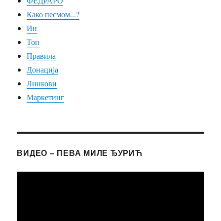
ФЕДРАРО
Како песмом...?
Ин
Топ
Правила
Донација
Линкови
Маркетинг
ВИДЕО – ПЕВА МИЛЕ ЂУРИЋ
Прегледач
видео
записа