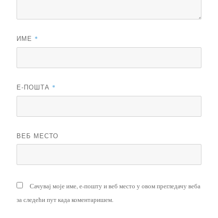
ИМЕ
*
Е-ПОШТА
*
ВЕБ МЕСТО
Сачувај моје име, е-пошту и веб место у овом прегледачу веба
за следећи пут када коментаришем.