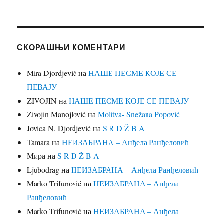
СКОРАШЊИ КОМЕНТАРИ
Mira Djordjević
на
НАШЕ ПЕСМЕ КОЈЕ СЕ
ПЕВАЈУ
ZIVOJIN
на
НАШЕ ПЕСМЕ КОЈЕ СЕ ПЕВАЈУ
Živojin Manojlović
на
Molitva- Snežana Popović
Jovica N. Djordjević
на
S R D Ž B A
Tamara
на
НЕИЗАБРАНА – Анђела Ранђеловић
Мира
на
S R D Ž B A
Ljubodrag
на
НЕИЗАБРАНА – Анђела Ранђеловић
Marko Trifunović
на
НЕИЗАБРАНА – Анђела
Ранђеловић
Marko Trifunović
на
НЕИЗАБРАНА – Анђела