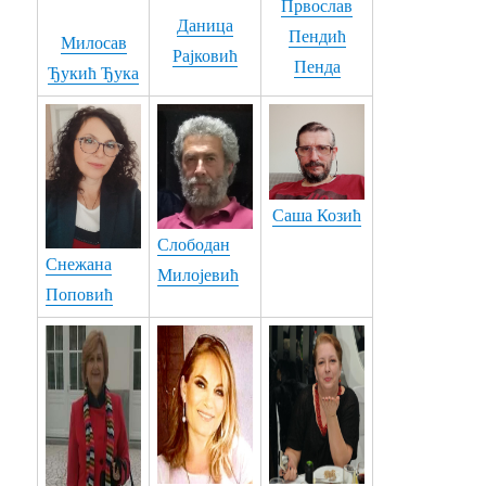
Првослав
85. ЈОШ ЈЕДНА У НИЗУ - Наталија Балевић
Даница
Пендић
Милосав
Рајковић
86. КО НЕКАД У 8, АКО ПРИЂЕШ БЛИЖЕ - Владица Радојевић
Пенда
Ђукић Ђука
87. НИЈЕ ЗНАЛА - Бранислав Бранко Симић
88. ЋАЛЕТОВА ПЕСМА - Милан Милетић Милке
89. САЊАМ - Ветрењача - Милан Милетић Милке
Саша Козић
90. НИКАД ЛЕПШУ НЕ БИХ СРЕО - Милан Милетић Милке
Слободан
Снежана
Милојевић
91. Седим у једном Париском локалу - Ветрењача - Сандра Миладиновић
Поповић
92. Подмосковске вечери - Павле Панин
93. КОНДОРОВ ЛЕТ - Раде Кошанин
94. КОЛО - Фрулаши Адам Милутиновић
95. СТАЗЕ МОГ ДЕТИЊСТВА - Бранко Симић & Бранко Рајковић