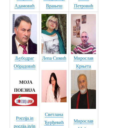
Адамовић
Врањеш
Петровић
20. ГРАД БЕЗ ЉУДИ - Сандра Петровић
21. СЕДИМ У ЈЕДНОМ ПАРИСКОМ ЛОКАЛУ - Сандра Миладиновић
22. ЉУБИО САМ ВАШУ КЋЕР - Милан Милетић Милке
23. МОЈ ЛИПИ АНЂЕЛЕ - Бранислав Бранко Симић
24. САМО ХАРМОНИКА - Драгиша Перчевић
Љубодраг
Лепа Симић
Мирослав
Обрадовић
Крњета
25. ТИ СИ НАЈЛЕПША - Љубодраг Обрадовић текст - Миле Ћурић - компоновао и пева
26. РУСЕ КОСЕ ЦУРО ИМАШ - Мирослав Мића Живановић
МОЈА
ПОЕЗИЈА
27. КОЛИКО - Љубодраг Обрадовић текст - Бранислав Бранко Симић - компоновао и пева
28. ЦИГАНИН САМ ЈА - Мирослав Мића Живановић
Светлана
29. У кафанче код славног Мију кафеџију - Текст Љубодраг Обрадовић - Блузери оф Треботин
Poezija.in
Мирослав
Ђурђевић
poezija.in/in
30. ТЕШКО МИ ЈЕ ЗАБОРАВИТ ТЕБЕ - Драгиша Перчевић