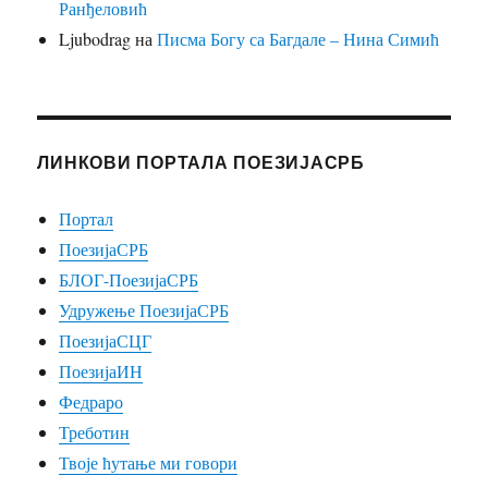
Ранђеловић
Ljubodrag
на
Писма Богу са Багдале – Нина Симић
ЛИНКОВИ ПОРТАЛА ПОЕЗИЈАСРБ
Портал
ПоезијаСРБ
БЛОГ-ПоезијаСРБ
Удружење ПоезијаСРБ
ПоезијаСЦГ
ПоезијаИН
Федраро
Треботин
Твоје ћутање ми говори