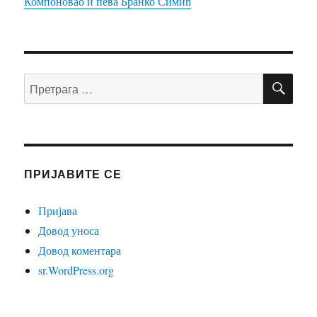
Компоновао и пева Бранко Симић
ПР
Претрага
за:
ПРИЈАВИТЕ СЕ
Пријава
Довод уноса
Довод коментара
sr.WordPress.org