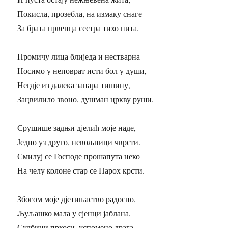
Покисла, прозебла, на измаку снаге
За брата првенца сестра тихо пита.
Промичу лица блиједа и нестварна
Носимо у неповрат исти бол у души,
Негдје из далека запара тишину,
Зацвилило звоно, душман цркву руши.
Срушише задњи дјелић моје наде,
Једно уз друго, невољници чврсти.
Смилуј се Господе прошапута неко
На челу колоне стар се Парох крсти.
Збогом моје дјетињаство радосно,
Љуљашко мала у сјенци јаблана,
Судбини пркоси, успомено драга,