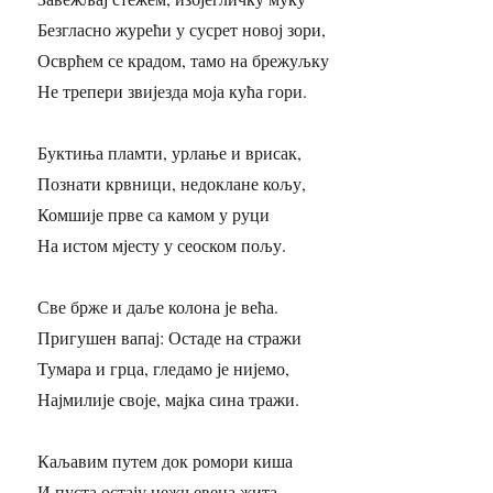
Безгласно журећи у сусрет новој зори,
Осврћем се крадом, тамо на брежуљку
Не трепери звијезда моја кућа гори.
Буктиња пламти, урлање и врисак,
Познати крвници, недоклане кољу,
Комшије прве са камом у руци
На истом мјесту у сеоском пољу.
Све брже и даље колона је већа.
Пригушен вапај: Остаде на стражи
Тумара и грца, гледамо је нијемо,
Најмилије своје, мајка сина тражи.
Каљавим путем док ромори киша
И пуста остају нежњевена жита,