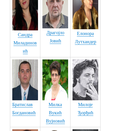
42. ЈЕЛЕК ОТКОПЧАН - Сандра Миладиновић
43. ЗБОГ ЈЕДНЕ ДИВНЕ ЦРНЕ ЖЕНЕ - Бранислав Бранко Симић
Драгојло
Елонора
Сандра
44. СЕДИМ У ЈЕДНОМ ПАРИСКОМ ЛОКАЛУ - Сандра Миладиновић
Јовић
Лутхандер
Миладинов
45. ДА ТЕ ВОЛИМ - Сандра Петровић
ић
46. ЈОЈ ШТО ТЕ ВОЛИМ - Блузери оф Треботин
47. ЈОВАНО - Сандра Миладиновић - У претњи Владислава Кованџића
48. Милан Милетић Милке 3 песме - ПЛАВУША... ПИЈЕМ... ТУГА...
49. О МЛАДОСТИ - Мирослав Мића Живановић
Братислав
Милка
Милоје
50. МОЈА МАЛА НЕМА МАНЕ - Градимир Карајовић & Градски тамбурашки оркестар Крушевац
Богдановић
Вукић
Ђорђић
Вујновић
51. СРОДНЕ ДУШЕ - Зоран Илић - Zoranidis Iljič Ilke