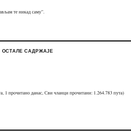
ављам те никад саму”.
И ОСТАЛЕ САДРЖАЈЕ
а, 1 прочитано данас, Сви чланци прочитани: 1.264.783 пута)