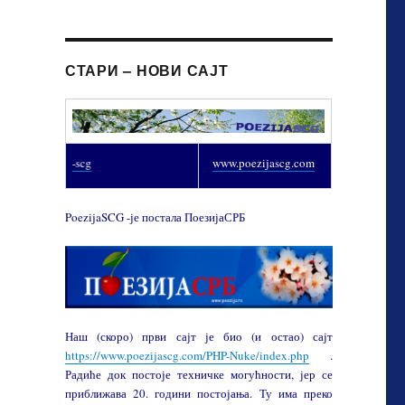
СТАРИ – НОВИ САЈТ
PoezijaSCG/ex-scg
www.poezijascg.com
PoezijaSCG -је постала ПоезијаСРБ
Наш (скоро) први сајт је био (и остао) сајт
https://www.poezijascg.com/PHP-Nuke/index.php
.
Радиће док постоје техничке могућности, јер се
приближава 20. години постојања. Ту има преко