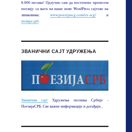
8.000 песама! Одлучио сам да постепено пренесем
поезију са њега на наше нове WordPress сајтове на
линковима:
www.poezijascg.com/ex-scg/
и
позија.срб
.
ЗВАНИЧНИ САЈТ УДРУЖЕЊА
Званични сајт
Удружења песника Србије -
ПоезијаСРБ. Све важне информације и догађаји...