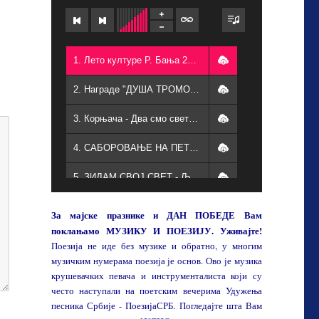
1. Лето културе Р. Бања 2025. - Разни
2. Награде "ДУША ТРОМОРАВЉА 2025" - Ђука, Кети, Бора, Љуба, Живорад, Љубиша, Којица
3. Корњача - Два смо света различита - Љубодраг Обрадовић, Љубиша Боровац, Мирослав Маринковић Којица
4. САБОРОВАЊЕ НА ПЕТРОВДАН - Разни песници, певачи и свирачи
5. ЗИДАМ СВОЈ СВЕТ - Љубодраг Обрадовић
6. Остала си увек иста, Ове ноћи једна жена... , А ја лудујем - Љубиша Боровац и Дејан Живковић
За мајске празнике и ДАН ПОБЕДЕ Вам
поклањамо МУЗИКУ И ПОЕЗИЈУ. Уживајте!
7. СВИ СУ МЕ РОДИЛИ - Милосав Ђукић Ђука и Магдалена Ђукић на виолини
Поезија не иде без музике и обратно, у многим
музичким нумерама поезија је основ. Ово је музика
8. Мини концерт за Ђуку - Магдалена и Иван Ђукић и Дејан Стојановић
крушевачких певача и инструменталиста који су
често наступали на поетским вечерима Удужења
9. НЕМАМ - Љубодраг Обрадовић
песника Србије - ПоезијаСРБ. Погледајте шта Вам