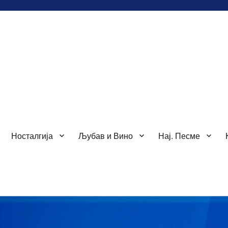
Носталгија
Љубав и Вино
Нај. Песме