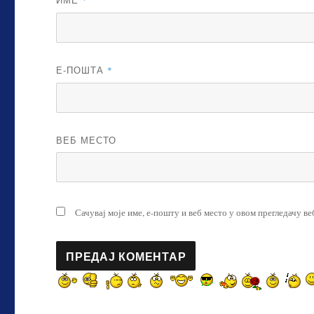
*
Е-ПОШТА
*
ВЕБ МЕСТО
Сачувај моје име, е-пошту и веб место у овом прегледачу в