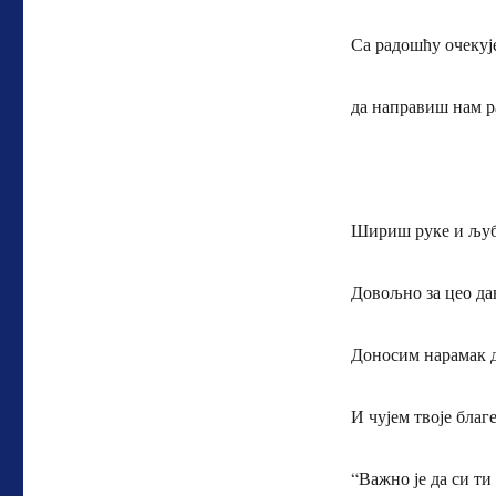
Са радошћу очекује
да направиш нам р
Шириш руке и љуб
Довољно за цео дан
Доносим нарамак д
И чујем твоје благе
“Важно је да си ти