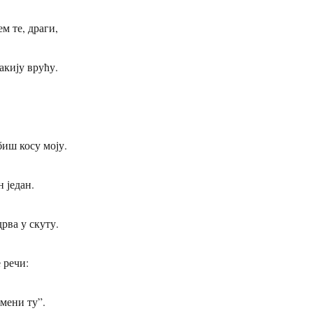
м те, драги,
акију врућу.
иш косу моју.
 један.
рва у скуту.
 речи:
 мени ту”.