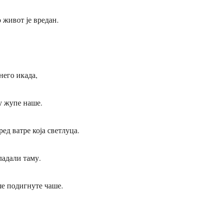
о живот је вредан.
него икада,
у жупе наше.
ред ватре која светлуца.
адали таму.
ше подигнуте чаше.