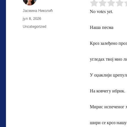
Аутор
Јасмина Николић
No votes yet.
Објављено
јул 8, 2026
Категорије
Uncategorized
Наша песма
Кроз залеђено про
угледах твој мио л
У оџаклији црепуљ
На ковчегу ибрик.
Мирис испеченог 
шири се кроз нашу