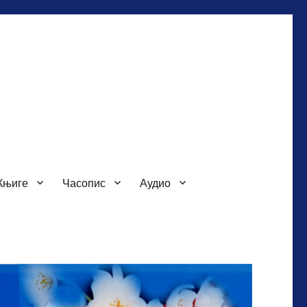
Књиге
Часопис
Аудио