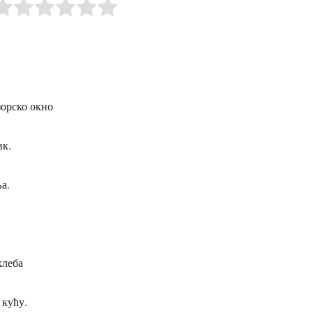
зорско окно
ик.
а.
хлеба
 кућу.