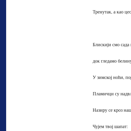
Тренутак, а као це
Блискији смо сада 
док гледамо белин
У зимској ноћи, по
Пламичци су надвл
Назиру се кроз на
Чујем твој шапат: