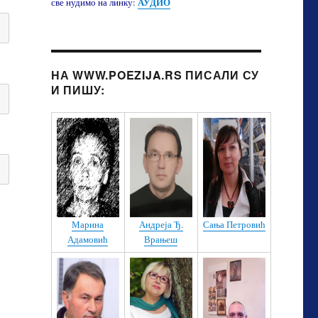
АУДИО
све нудимо на линку:
10. Три песме - Љубиша Боровац и Дејан
11. ПУКНИ ЗОРО - Мирослав Маринковић Којица
12. ЈА ВАМА ПЕВАМ - Љубодраг Обрадовић текст - Компоновао и пева Миле Ђурић
НА WWW.POEZIJA.RS ПИСАЛИ СУ
И ПИШУ:
13. ЧИЗМА ЗА СНОВЕ - Аријана Хинић - Емина - Синоћ кад сам - Миа и Ина Хинић
14. За једну ноћ - Једне ноћи у децембру - Љубиша Боровац и Младен Газибарић
15. ПОДМОСКОВСКЕ ВЕЧЕРИ - Павле Панин
16. МИТО БЕКРИЈО - Сандра Миладиновић
17. ЗА ТОБОМ МОЈЕ СРЦЕ ЖУДИ - Драгиша Перчевић
Марина
Андреја Ђ.
Сања Петровић
18. Драгица Калас - сплет песама - Уз пратњу Момчила и Далибора Накића
Адамовић
Врањеш
19. ПОД ГОРОМ СЕ ШЕТАЛО ДЕВОЈЧЕ - Јована Обрадовић
20. ГРАД БЕЗ ЉУДИ - Сандра Петровић